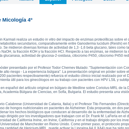
read more
ova 2, Victoria Bell 3,4 and
£75.0
ton-MRL
MRL Liquid Extracts
e Micología 4º
in Karmali realiza un estudio in vitro del impacto de enzimas proteolíticas sobre e
 metabolitos secundarios, comparativamente entre Ganoderma lucidum (Reishi) e
o. Se midieron diversas formas de actividad de 1,3 -1,6 beta glucano, tales como la
ón NaOH, la fracción KOH y la fracción HCl. Respecto a las enzimas, se midieron la
eta glucanasa, actividad de glucosa-2-oxidasa, citocromo P450, citocromo P450 re
póster presentado por el Profesor Todor Chernev titulado: "Suplementación con Co
e alto riesgo - La experiencia búlgara". La presentación original en póster sobre
200 pacientes respectivamente) refuerza el estudio clínico inicial realizado por el
enta útil para los ginecólogos en su trabajo con pacientes con HPV LSIL y subtipo
 en español del artículo original en búlgaro de Medline sobre Coriolus-MRL de la
a, Academia Búlgara de Ciencias, en Sofía, Bulgaria. El estudio presenta una visión
orio Calabrese (Universidad de Catania, Italia) y el Profesor Tito Fernandes (Directo
o de hongos nutricionales en pacientes de Alzheimer. Esta propuesta, en dos part
enar los hechos biológicos que conducen al desarrollo de la enfermedad de Alzh
abajo dirigido por los investigadores que trabajan con el Dr. Frank M. LaFerla en e
idad de California Irvine, en Irvine, California y en el trabajo dirigido por los inv
a Universidad de Manchester en Reino Unido. Como primer paso, el protocolo propu
a cantidad de Hericium-MRL, puede activar la Lipoxina A4 (LXA4) que ha sido p