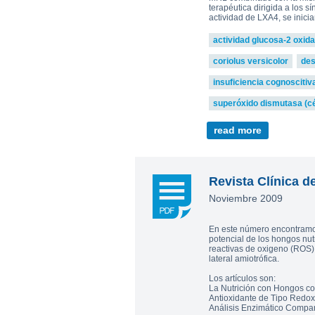
terapéutica dirigida a los 
actividad de LXA4, se inic
actividad glucosa-2 oxid
coriolus versicolor
des
insuficiencia cognoscitiv
superóxido dismutasa (c
read more
Revista Clínica d
Noviembre 2009
En este número encontramos 
potencial de los hongos nut
reactivas de oxigeno (ROS)
lateral amiotrófica.
Los artículos son:
La Nutrición con Hongos co
Antioxidante de Tipo Redox 
Análisis Enzimático Compara