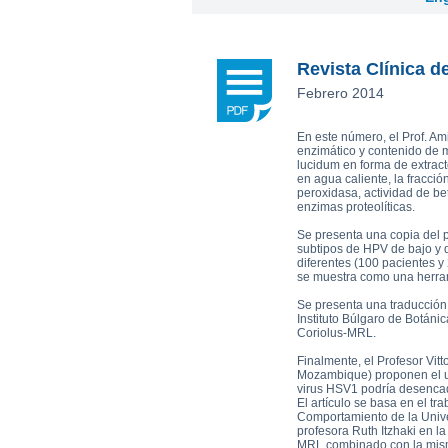
Plamen Dimitrov 1,*, Alexandra Petr
Reishi-MRL
Tri
Tito Fernandes 5
Corpet
(Animal Health)
view all
Revista Clínica d
Febrero 2014
En este número, el Prof. Am
enzimático y contenido de
lucidum en forma de extract
en agua caliente, la fracci
peroxidasa, actividad de b
enzimas proteolíticas.
Se presenta una copia del 
subtipos de HPV de bajo y d
diferentes (100 pacientes y 
se muestra como una herrami
Se presenta una traducción
Instituto Búlgaro de Botánic
Coriolus-MRL.
Finalmente, el Profesor Vitt
Mozambique) proponen el us
virus HSV1 podría desencad
El artículo se basa en el tr
Comportamiento de la Univers
profesora Ruth Itzhaki en l
MRL combinado con la mism