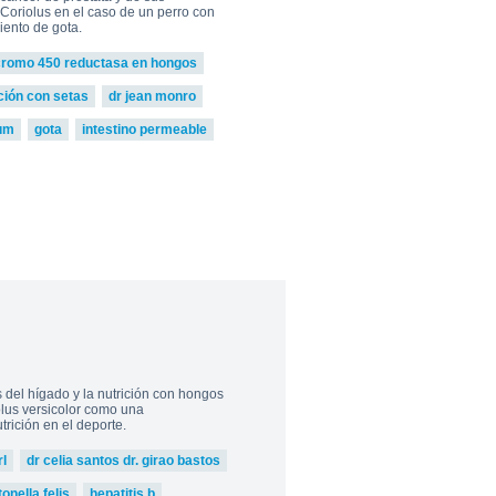
Coriolus en el caso de un perro con
iento de gota.
cromo 450 reductasa en hongos
ción con setas
dr jean monro
um
gota
intestino permeable
del hígado y la nutrición con hongos
iolus versicolor como una
rición en el deporte.
l
dr celia santos dr. girao bastos
nella felis
hepatitis b