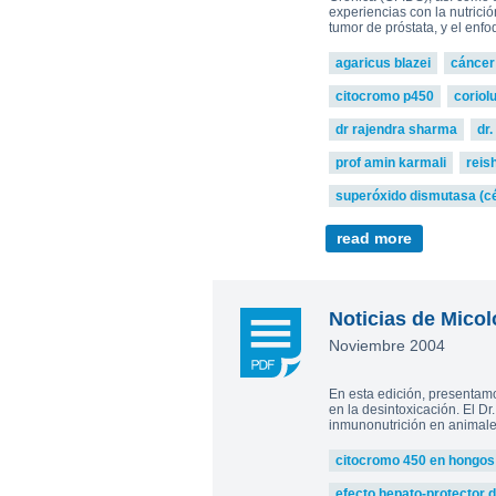
experiencias con la nutrici
tumor de próstata, y el enf
agaricus blazei
cáncer
citocromo p450
coriol
dr rajendra sharma
dr.
prof amin karmali
reish
superóxido dismutasa (c
read more
Noticias de Micol
Noviembre 2004
En esta edición, presentam
en la desintoxicación. El Dr
inmunonutrición en animales
citocromo 450 en hongos
efecto hepato-protector 