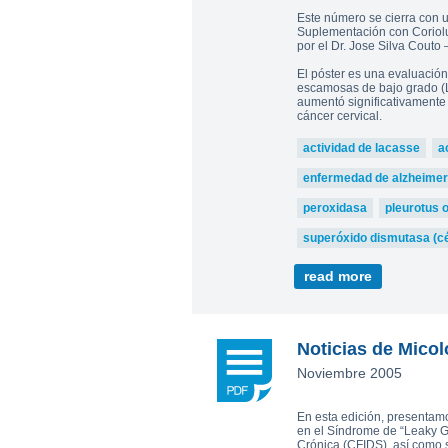
Este número se cierra con un
Suplementación con Coriolu
por el Dr. Jose Silva Couto 
El póster es una evaluación
escamosas de bajo grado (LS
aumentó significativamente 
cáncer cervical.
actividad de lacasse
a
enfermedad de alzheimer
peroxidasa
pleurotus 
superóxido dismutasa (c
read more
Noticias de Micol
Noviembre 2005
En esta edición, presentamo
en el Síndrome de “Leaky Gu
Crónica (CFIDS), así como s