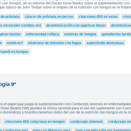
ón con hongos, de un informe del Doctor Girao Bastos sobre la suplementación con 
oque básico de John Tindall sobre el empleo de la nutrición con hongos en el tratam
 de próstata
cáncer de próstata en perros
citocromo 450 en setas
cito
us versicolor coriolus mrl
desintoxicación con agaricus blazei
desintoxica
 girao bastos
enfermedad celíaca
enzimas de hongos
ganoderma lucid
i
reishi-mrl
síndrome de intestino con fugas
superóxido dismutasa
ésped) en hongos
ogía 9º
os el papel que juega la suplementación con Cordyceps sinensis en enfermedades 
. Girao Bastos (Vet) plantea la clínica racional para el uso del suplemento con Cor
 domésticos y nosotros tenemos datos del uso de la nutrición con hongos en la nut
citocromo 450 reductasa en hongos
cordyceps sinensis
cordyceps-mr
de cordyceps-mrl
gato con fibrosarcoma
gato con infección por haemabarto