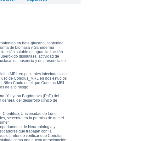
0
go to shop
l contenido en beta-glucano, contenido
n forma de biomasa y Ganoderma
 fracción soluble en agua, la fracción
 superóxido dismutasa, actividad de
ductasa, en ausencia y en presencia de
riolus-MRL en pacientes infectadas con
 el uso de Coriolus_MRL en dos estudios
 Dr. Silva Couto en el que Coriolus-MRL
s de alto riesgo.
 Dra. Yuliyana Bogdanova (PhD) del
 general del desarrollo clínico de
r Científico, Universidad de Lurio,
es, se centra en la premisa de que el
eimer.
l departamento de Neurobiología y
estigadores que trabajan con la
esto pretende verificar que Coriolus-
ostulada como una nueva aproximación