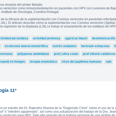
a sinopsis del póster titulado:
s versicolor como Inmunomodulación en pacientes con HPV con Lesiones de Bajo 
– Instituto de Oncología, Coimbra Portugal.
 de la eficacia de la suplementación con Coriolus versicolor en pacientes infectada
IL). El artículo describe cómo la suplementación con Coriolus versicolor (3g/día
la regresión de la displasia (LSIL) e indujo el aclaramiento de los subtipos de HPV
ctividad peroxidasa
actividad proteasa
agaricus blazei
desintoxicación 
esclerosis lateral amiotrófica
estrés oxidativo
hericium erinaceus
h
ostreatus
polyporus umbellatus
prof j silva couto
prof vittorio calabrese
ésped) en hongos
terapia enzimática
virus del papiloma humano
vph
ogía 11º
s un estudio del Dr. Rajendra Sharma de la “Diagnostic Clinic” sobre el uso de la
t” ó “intestino agujereado”, así como una actualización del trabajo de la Dra. Je
u protocolo para HPV. Todo ello seguido de la historia personal de una víctima de