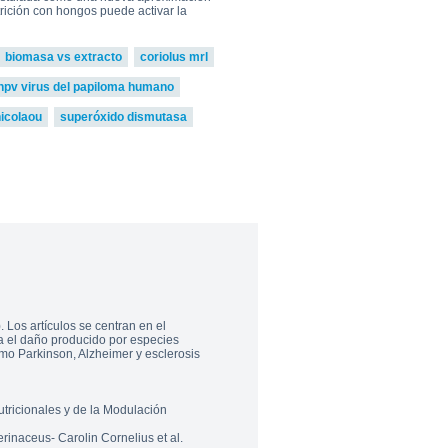
trición con hongos puede activar la
biomasa vs extracto
coriolus mrl
-hpv virus del papiloma humano
icolaou
superóxido dismutasa
 Los artículos se centran en el
za el daño producido por especies
o Parkinson, Alzheimer y esclerosis
tricionales y de la Modulación
rinaceus- Carolin Cornelius et al.