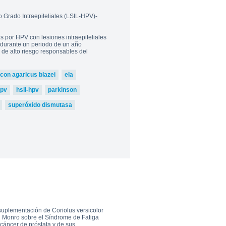
Grado Intraepiteliales (LSIL-HPV)-
s por HPV con lesiones intraepiteliales
) durante un periodo de un año
 de alto riesgo responsables del
con agaricus blazei
ela
pv
hsil-hpv
parkinson
superóxido dismutasa
 suplementación de Coriolus versicolor
an Monro sobre el Síndrome de Fatiga
 cáncer de próstata y de sus