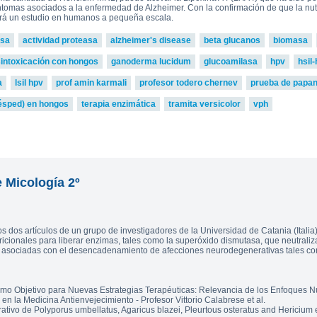
síntomas asociados a la enfermedad de Alzheimer. Con la confirmación de que la nu
iará un estudio en humanos a pequeña escala.
asa
actividad proteasa
alzheimer's disease
beta glucanos
biomasa
intoxicación con hongos
ganoderma lucidum
glucoamilasa
hpv
hsil
a
lsil hpv
prof amin karmali
profesor todero chernev
prueba de papan
ésped) en hongos
terapia enzimática
tramita versicolor
vph
e Micología 2º
dos artículos de un grupo de investigadores de la Universidad de Catania (Italia).
ricionales para liberar enzimas, tales como la superóxido dismutasa, que neutrali
 asociadas con el desencadenamiento de afecciones neurodegenerativas tales com
mo Objetivo para Nuevas Estrategias Terapéuticas: Relevancia de los Enfoques Nu
en la Medicina Antienvejecimiento - Profesor Vittorio Calabrese et al.
tivo de Polyporus umbellatus, Agaricus blazei, Pleurtous osteratus and Hericium e