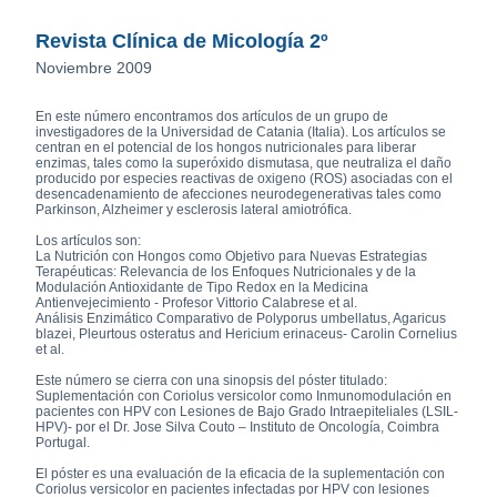
Revista Clínica de Micología 2º
Noviembre 2009
En este número encontramos dos artículos de un grupo de
investigadores de la Universidad de Catania (Italia). Los artículos se
centran en el potencial de los hongos nutricionales para liberar
enzimas, tales como la superóxido dismutasa, que neutraliza el daño
producido por especies reactivas de oxigeno (ROS) asociadas con el
desencadenamiento de afecciones neurodegenerativas tales como
Parkinson, Alzheimer y esclerosis lateral amiotrófica.
Los artículos son:
La Nutrición con Hongos como Objetivo para Nuevas Estrategias
Terapéuticas: Relevancia de los Enfoques Nutricionales y de la
Modulación Antioxidante de Tipo Redox en la Medicina
Antienvejecimiento - Profesor Vittorio Calabrese et al.
Análisis Enzimático Comparativo de Polyporus umbellatus, Agaricus
blazei, Pleurtous osteratus and Hericium erinaceus- Carolin Cornelius
et al.
Este número se cierra con una sinopsis del póster titulado:
Suplementación con Coriolus versicolor como Inmunomodulación en
pacientes con HPV con Lesiones de Bajo Grado Intraepiteliales (LSIL-
HPV)- por el Dr. Jose Silva Couto – Instituto de Oncología, Coimbra
Portugal.
El póster es una evaluación de la eficacia de la suplementación con
Coriolus versicolor en pacientes infectadas por HPV con lesiones