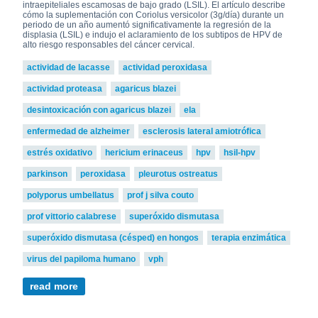
intraepiteliales escamosas de bajo grado (LSIL). El artículo describe
cómo la suplementación con Coriolus versicolor (3g/día) durante un
periodo de un año aumentó significativamente la regresión de la
displasia (LSIL) e indujo el aclaramiento de los subtipos de HPV de
alto riesgo responsables del cáncer cervical.
actividad de lacasse
actividad peroxidasa
actividad proteasa
agaricus blazei
desintoxicación con agaricus blazei
ela
enfermedad de alzheimer
esclerosis lateral amiotrófica
estrés oxidativo
hericium erinaceus
hpv
hsil-hpv
parkinson
peroxidasa
pleurotus ostreatus
polyporus umbellatus
prof j silva couto
prof vittorio calabrese
superóxido dismutasa
superóxido dismutasa (césped) en hongos
terapia enzimática
virus del papiloma humano
vph
read more