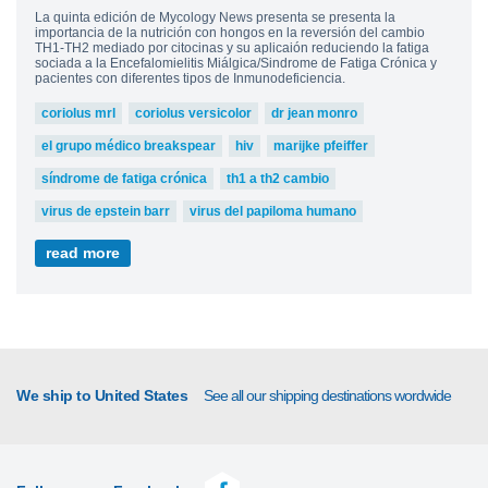
La quinta edición de Mycology News presenta se presenta la
importancia de la nutrición con hongos en la reversión del cambio
TH1-TH2 mediado por citocinas y su aplicaión reduciendo la fatiga
sociada a la Encefalomielitis Miálgica/Sindrome de Fatiga Crónica y
pacientes con diferentes tipos de Inmunodeficiencia.
coriolus mrl
coriolus versicolor
dr jean monro
el grupo médico breakspear
hiv
marijke pfeiffer
síndrome de fatiga crónica
th1 a th2 cambio
virus de epstein barr
virus del papiloma humano
read more
We ship to United States
See all our shipping destinations wordwide