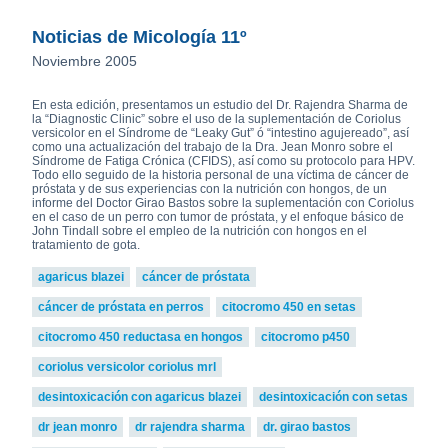
Noticias de Micología 11º
Noviembre 2005
En esta edición, presentamos un estudio del Dr. Rajendra Sharma de
la “Diagnostic Clinic” sobre el uso de la suplementación de Coriolus
versicolor en el Síndrome de “Leaky Gut” ó “intestino agujereado”, así
como una actualización del trabajo de la Dra. Jean Monro sobre el
Síndrome de Fatiga Crónica (CFIDS), así como su protocolo para HPV.
Todo ello seguido de la historia personal de una víctima de cáncer de
próstata y de sus experiencias con la nutrición con hongos, de un
informe del Doctor Girao Bastos sobre la suplementación con Coriolus
en el caso de un perro con tumor de próstata, y el enfoque básico de
John Tindall sobre el empleo de la nutrición con hongos en el
tratamiento de gota.
agaricus blazei
cáncer de próstata
cáncer de próstata en perros
citocromo 450 en setas
citocromo 450 reductasa en hongos
citocromo p450
coriolus versicolor coriolus mrl
desintoxicación con agaricus blazei
desintoxicación con setas
dr jean monro
dr rajendra sharma
dr. girao bastos