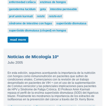
enfermedad celíaca
enzimas de hongos
ganoderma lucidum
gota
intestino permeable
prof amin karmali
reishi
reishi-mrl
síndrome de intestino con fugas
superóxido dismutasa
superóxido dismutasa (césped) en hongos
read more
Noticias de Micología 10º
Julio 2005
En esta edición, seguimos acentuando la importancia de la nutrición
con hongos como inmunonutrición en pacientes que sufren de
condiciones virales. Comenzamos con la revisión de un trabajo
desarrollado en pacientes de VIH + con el uso de la suplementación
de Coriolus versicolor y las potenciales implicaciones para pacientes
de HPV y Síndrome de Fatiga Crónica. El Profesor Amin Karmali
repasa el perfil de la enzíma superóxido dismutasa (SOD) del Agaricus
blazei. Finalmente les mostramos la importancia de los extractos de
isoflavonas en la prevención del cáncer a través del Dr. Kerry Bone.