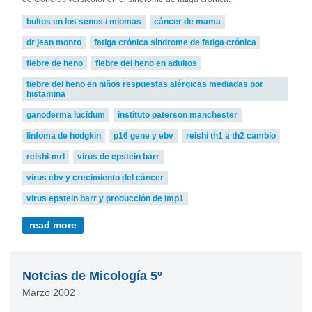
bultos en los senos / miomas
cáncer de mama
dr jean monro
fatiga crónica síndrome de fatiga crónica
fiebre de heno
fiebre del heno en adultos
fiebre del heno en niños respuestas alérgicas mediadas por
histamina
ganoderma lucidum
instituto paterson manchester
linfoma de hodgkin
p16 gene y ebv
reishi th1 a th2 cambio
reishi-mrl
virus de epstein barr
virus ebv y crecimiento del cáncer
virus epstein barr y producción de lmp1
read more
Notcias de Micología 5º
Marzo 2002