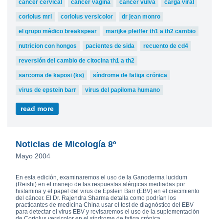
cáncer cervical
cáncer vagina
cáncer vulva
carga viral
coriolus mrl
coriolus versicolor
dr jean monro
el grupo médico breakspear
marijke pfeiffer th1 a th2 cambio
nutricion con hongos
pacientes de sida
recuento de cd4
reversión del cambio de citocina th1 a th2
sarcoma de kaposi (ks)
síndrome de fatiga crónica
virus de epstein barr
virus del papiloma humano
read more
Noticias de Micología 8º
Mayo 2004
En esta edición, examinaremos el uso de la Ganoderma lucidum
(Reishi) en el manejo de las respuestas alérgicas mediadas por
histamina y el papel del virus de Epstein Barr (EBV) en el crecimiento
del cáncer. El Dr. Rajendra Sharma detalla como podrían los
practicantes de medicina China usar el test de diagnóstico del EBV
para detectar el virus EBV y revisaremos el uso de la suplementación
de Coriolus versicolor en el síndrome de fatiga crónica.