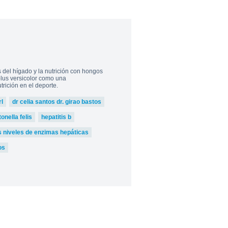
del hígado y la nutrición con hongos
iolus versicolor como una
rición en el deporte.
l
dr celia santos dr. girao bastos
nella felis
hepatitis b
s niveles de enzimas hepáticas
os