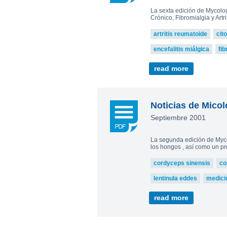
La sexta edición de Mycolo
Crónico, Fibromialgia y Artr
artritis reumatoide
cit
encefalitis miálgica
fib
read more
Noticias de Micol
Septiembre 2001
La segunda edición de Mycol
los hongos , así como un p
cordyceps sinensis
co
lentinula eddes
medicin
read more