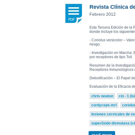
Plamen Dimitrov 1,*, Alexandra Petr
Reishi-MRL
Tri
Revista Clínica d
Tito Fernandes 5
Corpet
(Animal Health)
Febrero 2012
view all
Esta Tercera Edición de la R
donde incluye los siguientes
- Coriolus versicolor – Val
riesgo.
- Investigación en Marcha
por receptores de tipo Toll.
Resumen de la Investigació
Receptores Inmunológicos 
Detoxificación – El Papel d
Evaluación de la Eficacia d
chris newton
cin - 1 (lsi
cordyceps-mrl
coriolu
lesiones cervicales de r
superóxido dismutasa (c
read more