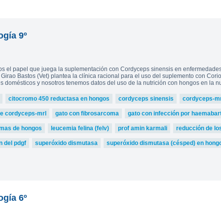
ogía 9º
os el papel que juega la suplementación con Cordyceps sinensis en enfermedades 
. Girao Bastos (Vet) plantea la clínica racional para el uso del suplemento con Cor
 domésticos y nosotros tenemos datos del uso de la nutrición con hongos en la nut
citocromo 450 reductasa en hongos
cordyceps sinensis
cordyceps-mr
de cordyceps-mrl
gato con fibrosarcoma
gato con infección por haemabarto
zimas de hongos
leucemia felina (felv)
prof amin karmali
reducción de lo
n del pdgf
superóxido dismutasa
superóxido dismutasa (césped) en hong
ogía 6º