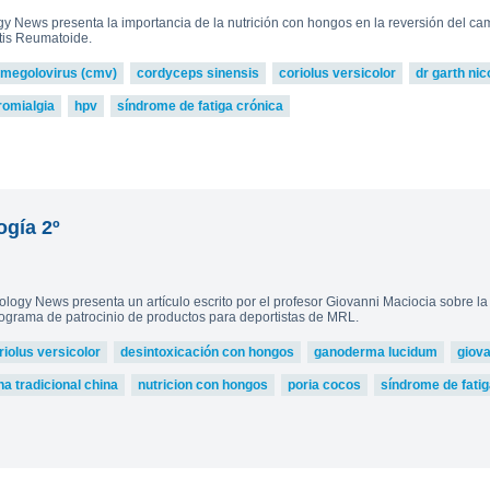
gy News presenta la importancia de la nutrición con hongos en la reversión del c
itis Reumatoide.
omegolovirus (cmv)
cordyceps sinensis
coriolus versicolor
dr garth nic
romialgia
hpv
síndrome de fatiga crónica
ogía 2º
ogy News presenta un artículo escrito por el profesor Giovanni Maciocia sobre la pe
rograma de patrocinio de productos para deportistas de MRL.
riolus versicolor
desintoxicación con hongos
ganoderma lucidum
giov
a tradicional china
nutricion con hongos
poria cocos
síndrome de fatig