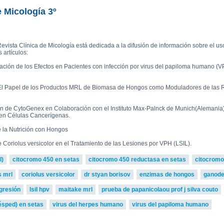
read more
ova 2, Victoria Bell 3,4 and
£75.0
ton-MRL
MRL Liquid Extracts
e Micología 3º
evista Clínica de Micología está dedicada a la difusión de información sobre el uso
 artículos:
oración de los Efectos en Pacientes con infección por virus del papiloma humano (VP
: El Papel de los Productos MRL de Biomasa de Hongos como Moduladores de las
n de CytoGenex en Colaboración con el Instituto Max-Palnck de Munich(Alemania) 
en Células Cancerígenas.
e la Nutrición con Hongos
e Coriolus versicolor en el Tratamiento de las Lesiones por VPH (LSIL).
l)
citocromo 450 en setas
citocromo 450 reductasa en setas
citocromo
s mrl
coriolus versicolor
dr styan borisov
enzimas de hongos
ganode
egresión
lsil hpv
maitake mrl
prueba de papanicolaou prof j silva couto
ésped) en setas
virus del herpes humano
virus del papiloma humano