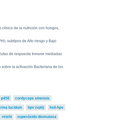
0
go to shop
 clínico de la nutrición con hongos,
H), subtipos de Alto riesgo y Bajo
 Rutas de respuesta Inmune mediadas
sobre la activación Bacteriana de los
 p450
cordyceps sinensis
rma lucidum
hpv (vph)
hsil-hpv
reishi
superóxido dismutasa