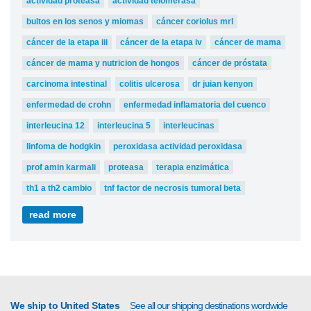
actividad proteasa
actividad telomerasa
bultos en los senos y miomas
cáncer coriolus mrl
cáncer de la etapa iii
cáncer de la etapa iv
cáncer de mama
cáncer de mama y nutricion de hongos
cáncer de próstata
carcinoma intestinal
colitis ulcerosa
dr juian kenyon
enfermedad de crohn
enfermedad inflamatoria del cuenco
interleucina 12
interleucina 5
interleucinas
linfoma de hodgkin
peroxidasa actividad peroxidasa
prof amin karmali
proteasa
terapia enzimática
th1 a th2 cambio
tnf factor de necrosis tumoral beta
read more
We ship to United States
See all our shipping destinations wordwide