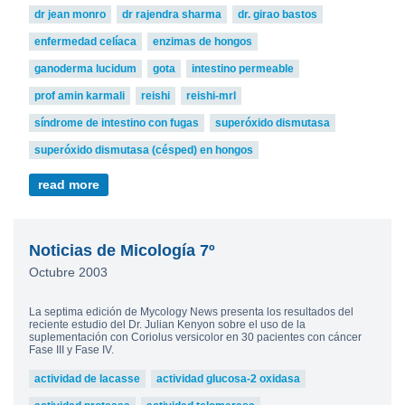
dr jean monro
dr rajendra sharma
dr. girao bastos
enfermedad celíaca
enzimas de hongos
ganoderma lucidum
gota
intestino permeable
prof amin karmali
reishi
reishi-mrl
síndrome de intestino con fugas
superóxido dismutasa
superóxido dismutasa (césped) en hongos
read more
Noticias de Micología 7º
Octubre 2003
La septima edición de Mycology News presenta los resultados del
reciente estudio del Dr. Julian Kenyon sobre el uso de la
suplementación con Coriolus versicolor en 30 pacientes con cáncer
Fase III y Fase IV.
actividad de lacasse
actividad glucosa-2 oxidasa