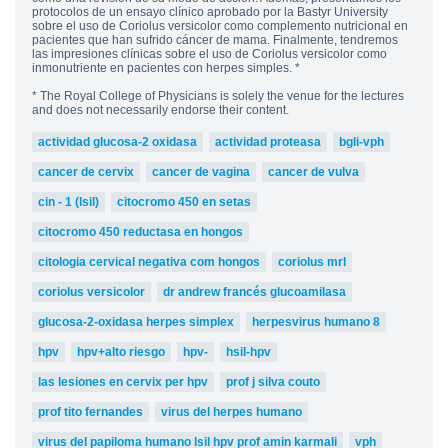
protocolos de un ensayo clínico aprobado por la Bastyr University
sobre el uso de Coriolus versicolor como complemento nutricional en
pacientes que han sufrido cáncer de mama. Finalmente, tendremos
las impresiones clínicas sobre el uso de Coriolus versicolor como
inmonutriente en pacientes con herpes simples. *
* The Royal College of Physicians is solely the venue for the lectures
and does not necessarily endorse their content.
actividad glucosa-2 oxidasa
actividad proteasa
bgli-vph
cancer de cervix
cancer de vagina
cancer de vulva
cin - 1 (lsil)
citocromo 450 en setas
citocromo 450 reductasa en hongos
citologia cervical negativa com hongos
coriolus mrl
coriolus versicolor
dr andrew francés glucoamilasa
glucosa-2-oxidasa herpes simplex
herpesvirus humano 8
hpv
hpv+alto riesgo
hpv-
hsil-hpv
las lesiones en cervix per hpv
prof j silva couto
prof tito fernandes
virus del herpes humano
virus del papiloma humano lsil hpv prof amin karmali
vph