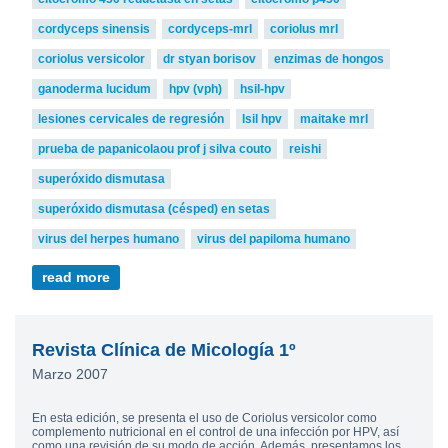
cordyceps sinensis
cordyceps-mrl
coriolus mrl
coriolus versicolor
dr styan borisov
enzimas de hongos
ganoderma lucidum
hpv (vph)
hsil-hpv
lesiones cervicales de regresión
lsil hpv
maitake mrl
prueba de papanicolaou prof j silva couto
reishi
superóxido dismutasa
superóxido dismutasa (césped) en setas
virus del herpes humano
virus del papiloma humano
read more
Revista Clínica de Micología 1º
Marzo 2007
En esta edición, se presenta el uso de Coriolus versicolor como
complemento nutricional en el control de una infección por HPV, así
como una revisión de su modo de acción. Además, presentamos los