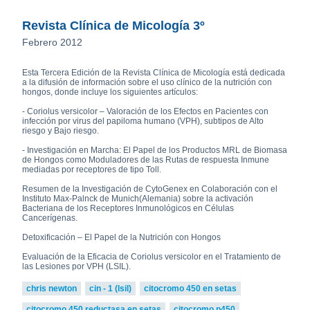
Revista Clínica de Micología 3º
Febrero 2012
Esta Tercera Edición de la Revista Clínica de Micología está dedicada
a la difusión de información sobre el uso clínico de la nutrición con
hongos, donde incluye los siguientes artículos:
- Coriolus versicolor – Valoración de los Efectos en Pacientes con
infección por virus del papiloma humano (VPH), subtipos de Alto
riesgo y Bajo riesgo.
- Investigación en Marcha: El Papel de los Productos MRL de Biomasa
de Hongos como Moduladores de las Rutas de respuesta Inmune
mediadas por receptores de tipo Toll.
Resumen de la Investigación de CytoGenex en Colaboración con el
Instituto Max-Palnck de Munich(Alemania) sobre la activación
Bacteriana de los Receptores Inmunológicos en Células
Cancerígenas.
Detoxificación – El Papel de la Nutrición con Hongos
Evaluación de la Eficacia de Coriolus versicolor en el Tratamiento de
las Lesiones por VPH (LSIL).
chris newton
cin - 1 (lsil)
citocromo 450 en setas
citocromo 450 reductasa en setas
citocromo p450