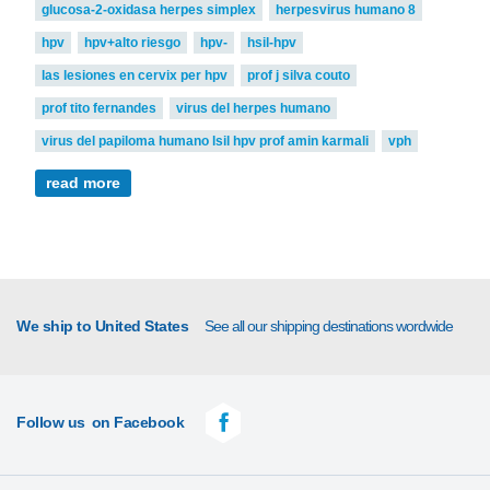
glucosa-2-oxidasa herpes simplex
herpesvirus humano 8
hpv
hpv+alto riesgo
hpv-
hsil-hpv
las lesiones en cervix per hpv
prof j silva couto
prof tito fernandes
virus del herpes humano
virus del papiloma humano lsil hpv prof amin karmali
vph
read more
We ship to United States
See all our shipping destinations wordwide
Follow us
on Facebook