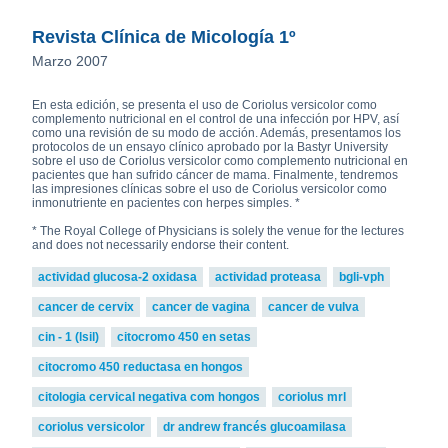
Revista Clínica de Micología 1º
Marzo 2007
En esta edición, se presenta el uso de Coriolus versicolor como
complemento nutricional en el control de una infección por HPV, así
como una revisión de su modo de acción. Además, presentamos los
protocolos de un ensayo clínico aprobado por la Bastyr University
sobre el uso de Coriolus versicolor como complemento nutricional en
pacientes que han sufrido cáncer de mama. Finalmente, tendremos
las impresiones clínicas sobre el uso de Coriolus versicolor como
inmonutriente en pacientes con herpes simples. *
* The Royal College of Physicians is solely the venue for the lectures
and does not necessarily endorse their content.
actividad glucosa-2 oxidasa
actividad proteasa
bgli-vph
cancer de cervix
cancer de vagina
cancer de vulva
cin - 1 (lsil)
citocromo 450 en setas
citocromo 450 reductasa en hongos
citologia cervical negativa com hongos
coriolus mrl
coriolus versicolor
dr andrew francés glucoamilasa