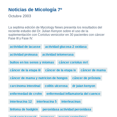
Noticias de Micología 7º
Octubre 2003
La septima edición de Mycology News presenta los resultados del
reciente estudio del Dr. Julian Kenyon sobre el uso de la
suplementación con Coriolus versicolor en 30 pacientes con cáncer
Fase III y Fase IV.
actividad de lacasse
actividad glucosa-2 oxidasa
actividad proteasa
actividad telomerasa
bultos en los senos y miomas
cáncer coriolus mrl
cáncer de la etapa iii
cáncer de la etapa iv
cáncer de mama
cáncer de mama y nutricion de hongos
cáncer de próstata
carcinoma intestinal
colitis ulcerosa
dr juian kenyon
enfermedad de crohn
enfermedad inflamatoria del cuenco
interleucina 12
interleucina 5
interleucinas
linfoma de hodgkin
peroxidasa actividad peroxidasa