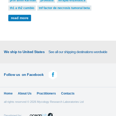
prof amin karmali
proteasa
terapia enzimática
th1 a th2 cambio
tnf factor de necrosis tumoral beta
read more
We ship to United States
See all our shipping destinations wordwide
Follow us
on Facebook
Home
About Us
Practitioners
Contacts
all rights reserved © 2026 Mycology Research Laboratories Ltd
Developed by: