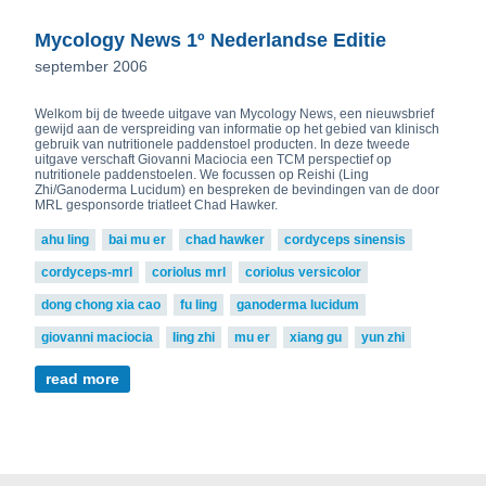
Mycology News 1º Nederlandse Editie
september 2006
Welkom bij de tweede uitgave van Mycology News, een nieuwsbrief
gewijd aan de verspreiding van informatie op het gebied van klinisch
gebruik van nutritionele paddenstoel producten. In deze tweede
uitgave verschaft Giovanni Maciocia een TCM perspectief op
nutritionele paddenstoelen. We focussen op Reishi (Ling
Zhi/Ganoderma Lucidum) en bespreken de bevindingen van de door
MRL gesponsorde triatleet Chad Hawker.
ahu ling
bai mu er
chad hawker
cordyceps sinensis
cordyceps-mrl
coriolus mrl
coriolus versicolor
dong chong xia cao
fu ling
ganoderma lucidum
giovanni maciocia
ling zhi
mu er
xiang gu
yun zhi
read more